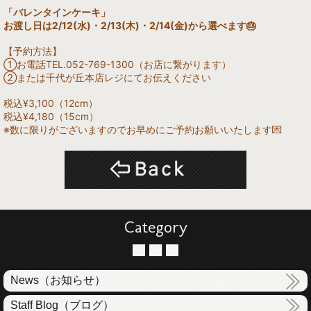
「バレンタインケーキ」
お渡し日は2/12(水)・2/13(木)・2/14(金)から選べます🎂
【予約方法】
①お電話TEL.052-769-1300（お店に繋がります）
②または千代が丘本店レジにてお伝えください
税込¥3,100（12cm）
税込¥4,180（15cm）
※数に限りがございますのでお早めにご予約お願いいたします💌
Category
News（お知らせ）
Staff Blog（ブログ）