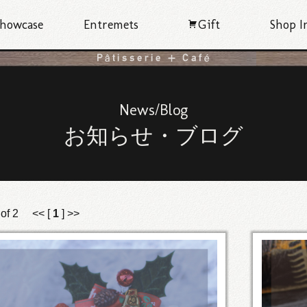
howcase
Entremets
Gift
Shop I
News/Blog
お知らせ・ブログ
) of 2 << [
1
] >>