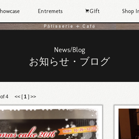
howcase
Entremets
Gift
Shop I
News/Blog
お知らせ・ブログ
) of 4 << [
1
] >>